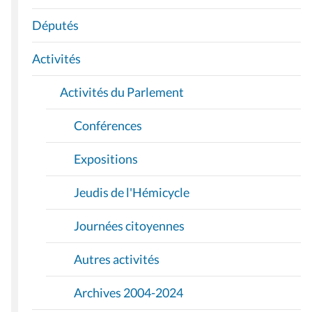
G
A
Députés
T
I
Activités
O
Activités du Parlement
N
Conférences
Expositions
Jeudis de l'Hémicycle
Journées citoyennes
Autres activités
Archives 2004-2024