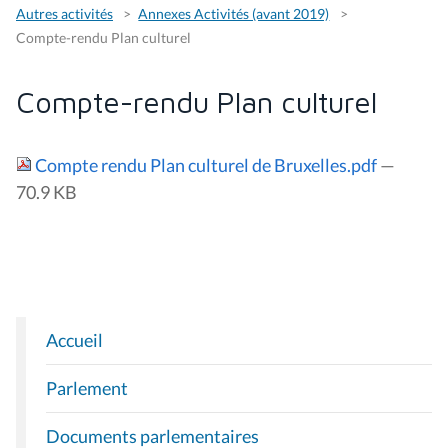
Autres activités
Annexes Activités (avant 2019)
Compte-rendu Plan culturel
Compte-rendu Plan culturel
Compte rendu Plan culturel de Bruxelles.pdf
—
70.9 KB
Accueil
N
A
Parlement
V
I
Documents parlementaires