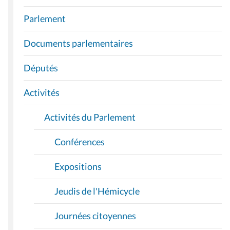
A
Parlement
V
I
Documents parlementaires
G
A
Députés
T
I
Activités
O
Activités du Parlement
N
Conférences
Expositions
Jeudis de l'Hémicycle
Journées citoyennes