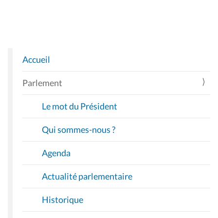
Accueil
N
A
Parlement
V
I
Le mot du Président
G
A
Qui sommes-nous ?
T
I
Agenda
O
Actualité parlementaire
N
Historique