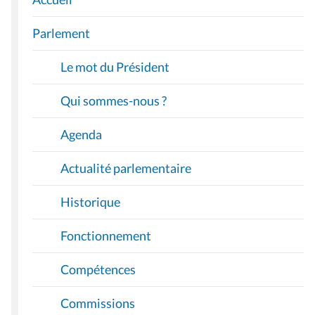
N
A
Parlement
V
I
Le mot du Président
G
A
Qui sommes-nous ?
T
I
Agenda
O
Actualité parlementaire
N
Historique
Fonctionnement
Compétences
Commissions