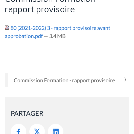
rapport provisoire
80 (2021-2022) 3 - rapport provisoire avant
approbation.pdf
— 3.4 MB
Commission Formation - rapport provisoire
N
A
V
I
PARTAGER
G
A
T