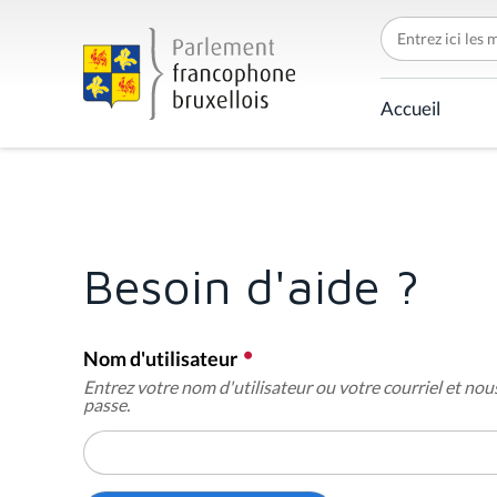
C
h
e
r
c
Accueil
h
e
r
p
a
r
Besoin d'aide ?
Nom d'utilisateur
Entrez votre nom d'utilisateur ou votre courriel et nou
passe.