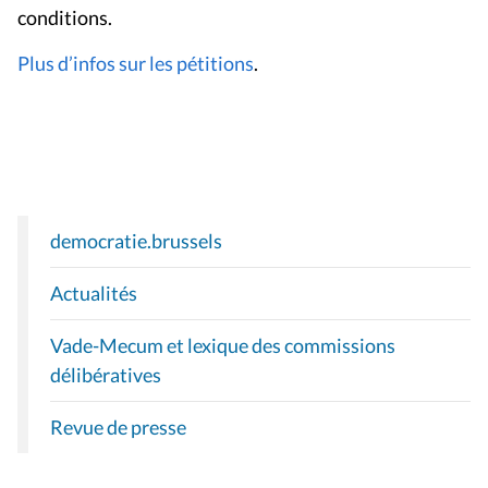
conditions.
Plus d’infos sur les pétitions
.
democratie.brussels
N
A
Actualités
V
I
Vade-Mecum et lexique des commissions
G
délibératives
A
T
Revue de presse
I
O