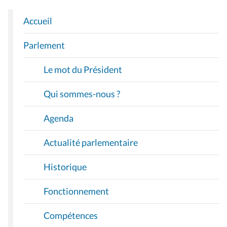
Accueil
N
A
Parlement
V
I
Le mot du Président
G
A
Qui sommes-nous ?
T
I
Agenda
O
Actualité parlementaire
N
Historique
Fonctionnement
Compétences