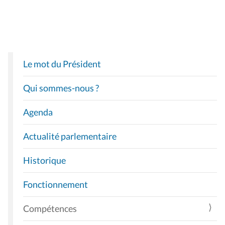
Le mot du Président
N
A
Qui sommes-nous ?
V
I
Agenda
G
A
Actualité parlementaire
T
I
Historique
O
Fonctionnement
N
Compétences