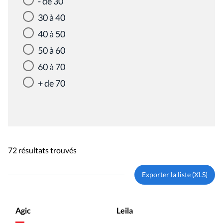
- de 30
30 à 40
40 à 50
50 à 60
60 à 70
+ de 70
72 résultats trouvés
Exporter la liste (XLS)
Agic
Leila