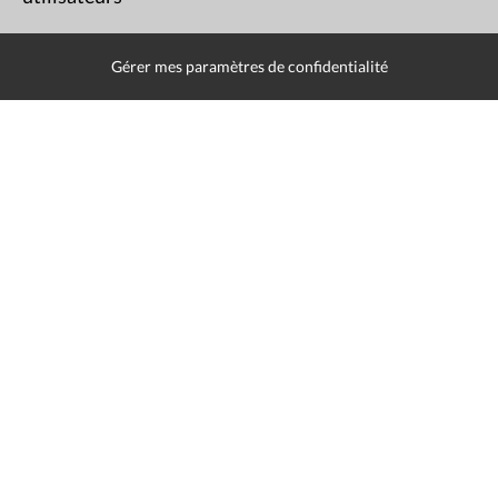
Van Goidsenhoven
Gaëtan
MR
02/10/1973
Gérer mes paramètres de confidentialité
Vervoort
Rudi
PS
20/11/1958
Vidal
Manon
PTB
22/07/1999
Willocx
Olivier
MR
21/06/1966
Yildiz
Yusuf
PS
02/01/1987