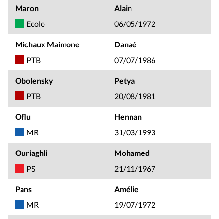
Maron
Alain
Ecolo
06/05/1972
Michaux Maimone
Danaé
PTB
07/07/1986
Obolensky
Petya
PTB
20/08/1981
Oflu
Hennan
MR
31/03/1993
Ouriaghli
Mohamed
PS
21/11/1967
Pans
Amélie
MR
19/07/1972