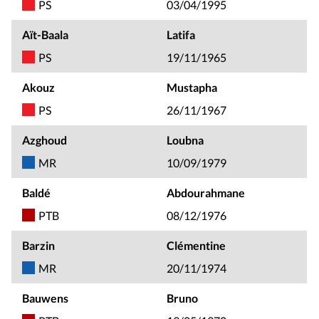
PS
03/04/1995
Aït-Baala
Latifa
PS
19/11/1965
Akouz
Mustapha
PS
26/11/1967
Azghoud
Loubna
MR
10/09/1979
Baldé
Abdourahmane
PTB
08/12/1976
Barzin
Clémentine
MR
20/11/1974
Bauwens
Bruno