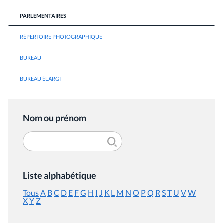
PARLEMENTAIRES
RÉPERTOIRE PHOTOGRAPHIQUE
BUREAU
BUREAU ÉLARGI
Nom ou prénom
Liste alphabétique
Tous
A
B
C
D
E
F
G
H
I
J
K
L
M
N
O
P
Q
R
S
T
U
V
W
X
Y
Z