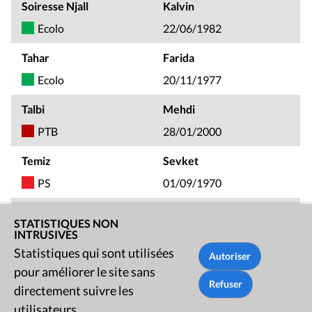
Soiresse Njall
Kalvin
Ecolo
22/06/1982
Tahar
Farida
Ecolo
20/11/1977
Talbi
Mehdi
PTB
28/01/2000
Temiz
Sevket
PS
01/09/1970
Trachte
Barbara
STATISTIQUES NON
INTRUSIVES
Ecolo
03/03/1981
Statistiques qui sont utilisées
Vainsel
Cécile
pour améliorer le site sans
PS
17/01/1973
directement suivre les
utilisateurs