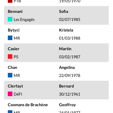
PTB
19/05/1970
Bennani
Sofia
Les Engagés
02/07/1985
Bytyci
Kristela
MR
01/03/1988
Casier
Martin
PS
03/02/1987
Chan
Angelina
MR
22/09/1978
Clerfayt
Bernard
DéFI
30/12/1961
Coomans de Brachène
Geoffroy
MR
24/01/1977