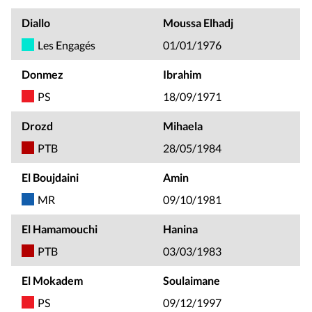
Diallo
Moussa Elhadj
Les Engagés
01/01/1976
Donmez
Ibrahim
PS
18/09/1971
Drozd
Mihaela
PTB
28/05/1984
El Boujdaini
Amin
MR
09/10/1981
El Hamamouchi
Hanina
PTB
03/03/1983
El Mokadem
Soulaimane
PS
09/12/1997