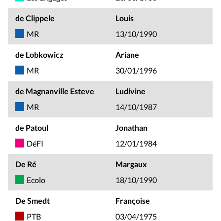
de Clippele
Louis
MR
13/10/1990
de Lobkowicz
Ariane
MR
30/01/1996
de Magnanville Esteve
Ludivine
MR
14/10/1987
de Patoul
Jonathan
DéFI
12/01/1984
De Ré
Margaux
Ecolo
18/10/1990
De Smedt
Françoise
PTB
03/04/1975