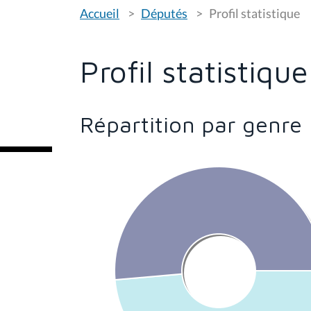
V
Accueil
Députés
Profil statistique
o
u
s
ê
t
Profil statistique
e
s
i
c
i
Répartition par genre
: