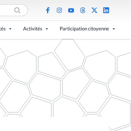
tés
Activités
Participation citoyenne