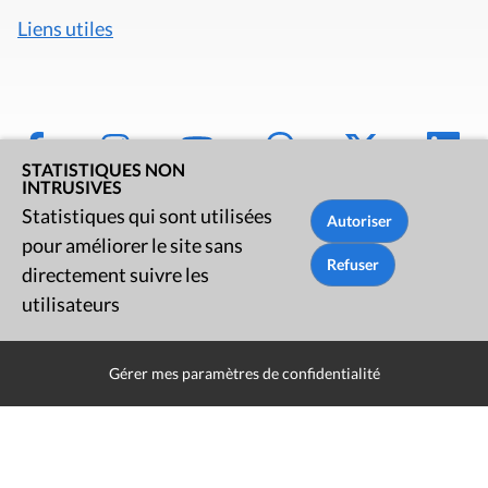
Liens utiles
STATISTIQUES NON
INTRUSIVES
Statistiques qui sont utilisées
pour améliorer le site sans
directement suivre les
Mentions légales
utilisateurs
Politique de données
Gérer mes paramètres de confidentialité
Déclaration d'accessibilité