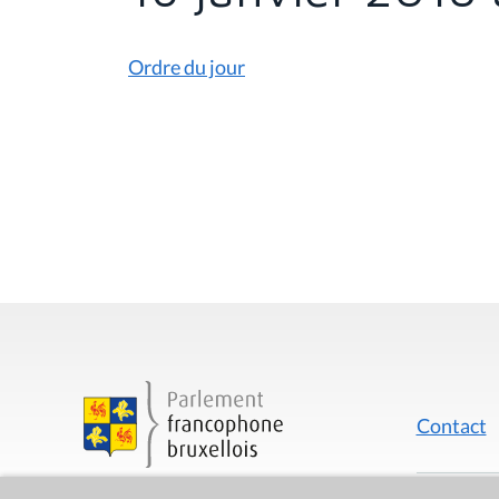
s
i
c
i
Ordre du jour
:
Contact