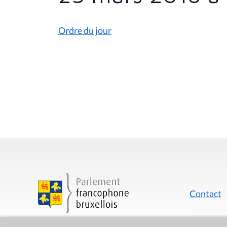
s
i
c
i
Ordre du jour
:
Contact