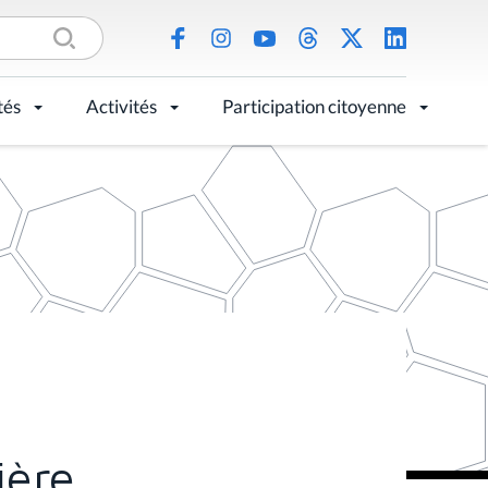
tés
Activités
Participation citoyenne
ière