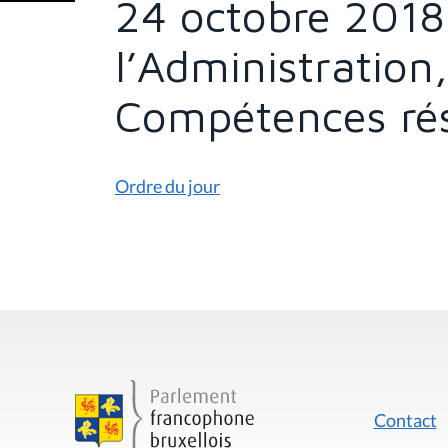
24 octobre 2018
s
i
c
l’Administration
i
:
Compétences rés
Ordre du jour
Contact