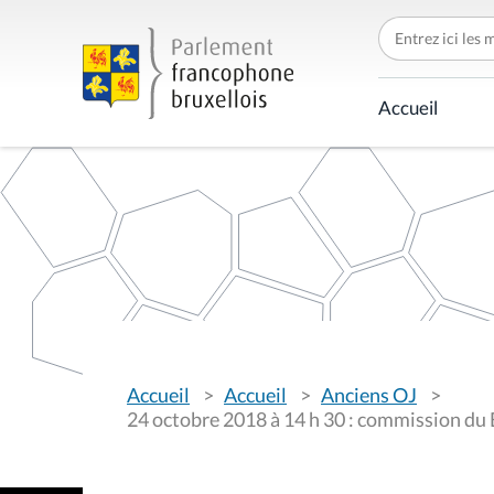
C
h
e
r
c
Accueil
h
e
r
p
a
r
V
Accueil
Accueil
Anciens OJ
o
u
24 octobre 2018 à 14 h 30 : commission du 
s
ê
t
e