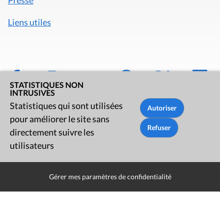
Presse
Liens utiles
STATISTIQUES NON
INTRUSIVES
Statistiques qui sont utilisées
pour améliorer le site sans
directement suivre les
utilisateurs
Mentions légales
Politique de données
Gérer mes paramètres de confidentialité
Déclaration d'accessibilité