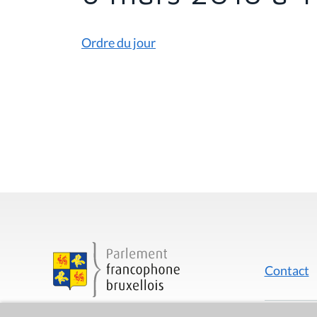
s
i
c
i
Ordre du jour
:
Contact