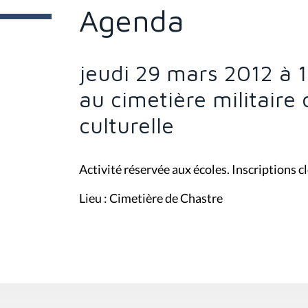
e
Agenda
s
i
c
i
jeudi 29 mars 2012 à
:
au cimetière militaire 
culturelle
Activité réservée aux écoles. Inscriptions c
Lieu : Cimetière de Chastre