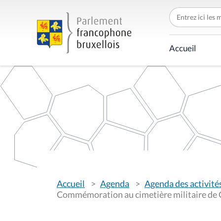
C
h
e
r
c
Accueil
h
e
r
p
a
r
V
Accueil
Agenda
Agenda des activité
o
u
Commémoration au cimetière militaire de Ch
s
ê
t