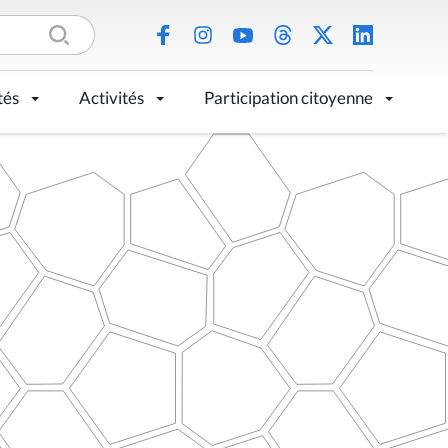
tés
Activités
Participation citoyenne