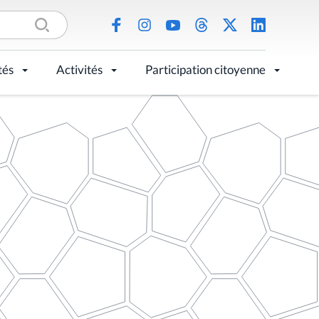
tés
Activités
Participation citoyenne