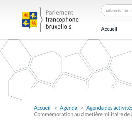
C
h
e
r
c
Accueil
h
e
r
p
a
r
V
Accueil
Agenda
Agenda des activité
o
u
Commémoration au cimetière militaire de Ch
s
ê
t