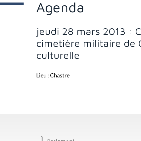
e
Agenda
s
i
c
i
jeudi 28 mars 2013 :
:
cimetière militaire de 
culturelle
Lieu : Chastre