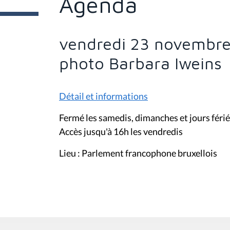
Agenda
e
s
i
c
i
vendredi 23 novembre
:
photo Barbara Iweins
Détail et informations
Fermé les samedis, dimanches et jours féri
Accès jusqu'à 16h les vendredis
Lieu : Parlement francophone bruxellois