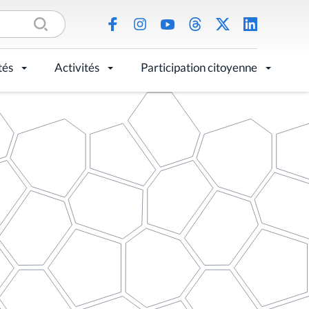
tés
Activités
Participation citoyenne