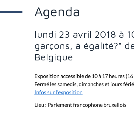
e
Agenda
s
i
c
i
lundi 23 avril 2018 à 1
:
garçons, à égalité?" d
Belgique
Exposition accessible de 10 à 17 heures (16
Fermé les samedis, dimanches et jours férié
Infos sur l'exposition
Lieu : Parlement francophone bruxellois