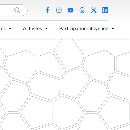
tés
Activités
Participation citoyenne