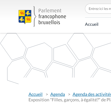
C
h
e
r
c
Accueil
h
e
r
p
a
r
V
Accueil
Agenda
Agenda des activité
o
u
Exposition "Filles, garçons, à égalité?" de 
s
ê
t