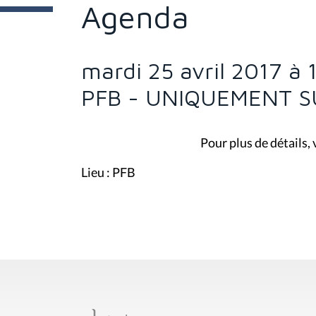
e
Agenda
s
i
c
i
mardi 25 avril 2017 à
:
PFB - UNIQUEMENT S
Pour plus de détails,
Lieu : PFB