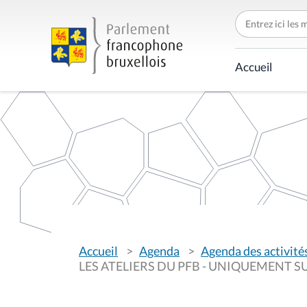
C
h
e
r
c
Accueil
h
e
r
p
a
r
V
Accueil
Agenda
Agenda des activité
o
u
LES ATELIERS DU PFB - UNIQUEMENT S
s
ê
t