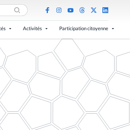
tés
Activités
Participation citoyenne