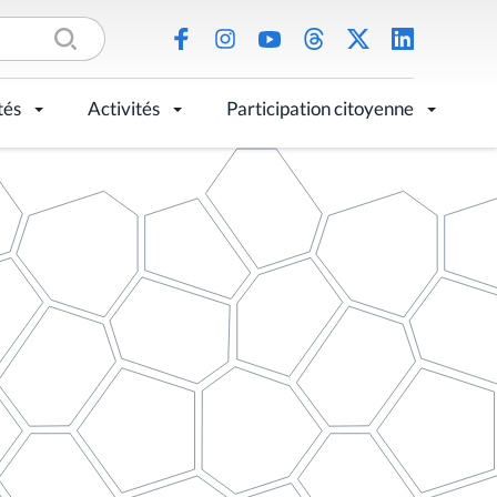
tés
Activités
Participation citoyenne