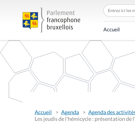
C
h
e
r
c
Accueil
h
e
r
p
a
r
V
Accueil
Agenda
Agenda des activité
o
u
Les jeudis de l'hémicycle : présentation de
s
ê
t