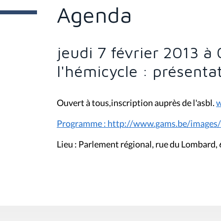
e
Agenda
s
i
c
i
jeudi 7 février 2013 à 
:
l'hémicycle : présenta
Ouvert à tous,inscription auprès de l'asbl.
w
Programme : http://www.gams.be/images/
Lieu : Parlement régional, rue du Lombard, 