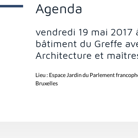
e
Agenda
s
i
c
i
vendredi 19 mai 2017 à
:
bâtiment du Greffe ave
Architecture et maîtr
Lieu : Espace Jardin du Parlement francoph
Bruxelles