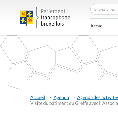
C
h
e
r
c
Accueil
h
e
r
p
a
r
V
Accueil
Agenda
Agenda des activité
o
u
Visite du bâtiment du Greffe avec l' Associ
s
ê
t