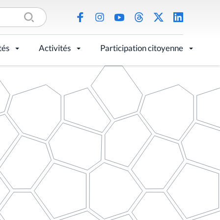
tés
Activités
Participation citoyenne