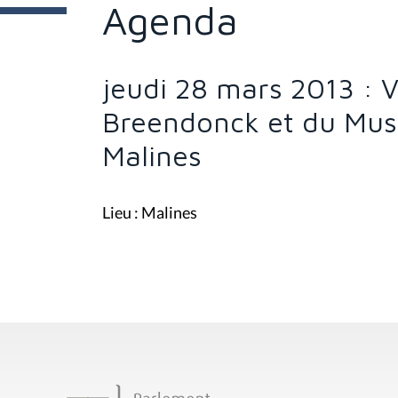
e
Agenda
s
i
c
i
jeudi 28 mars 2013 : 
:
Breendonck et du Musé
Malines
Lieu : Malines