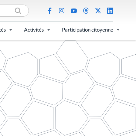
tés
Activités
Participation citoyenne