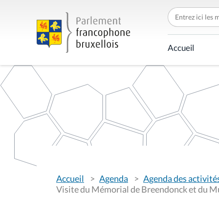
C
h
e
r
c
Accueil
h
e
r
p
a
r
V
Accueil
Agenda
Agenda des activité
o
u
Visite du Mémorial de Breendonck et du Mu
s
ê
t