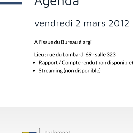
Agenda
e
s
i
c
i
vendredi 2 mars 2012 
:
A l'issue du Bureau élargi
Lieu : rue du Lombard, 69 - salle 323
Rapport / Compte rendu (non disponible)
Streaming (non disponible)