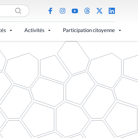
tés
Activités
Participation citoyenne