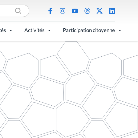
tés
Activités
Participation citoyenne