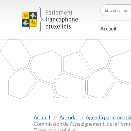
C
h
e
r
c
Accueil
h
e
r
p
a
r
V
Accueil
Agenda
Agenda parlementa
o
u
Commission de l'Enseignement, de la Format
s
Transport scolaire