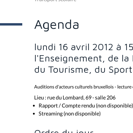
ê
t
e
s
Agenda
i
c
i
:
lundi 16 avril 2012 à 
l'Enseignement, de la 
du Tourisme, du Sport 
Auditions d'acteurs culturels bruxellois - lectur
Lieu : rue du Lombard, 69 - salle 206
Rapport / Compte rendu (non disponible)
Streaming (non disponible)
Ordre du jour