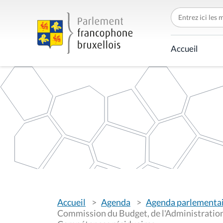
C
h
e
r
c
Accueil
h
e
r
p
a
r
V
Accueil
Agenda
Agenda parlementa
o
u
Commission du Budget, de l'Administration,
s