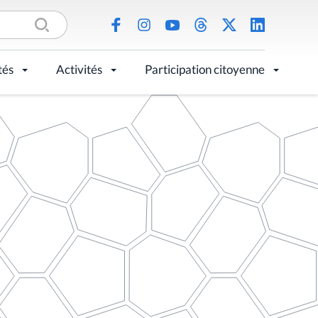
tés
Activités
Participation citoyenne