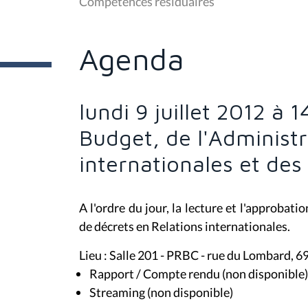
Compétences résiduaires
ê
t
e
s
Agenda
i
c
i
:
lundi 9 juillet 2012 à
Budget, de l'Administr
internationales et de
A l'ordre du jour, la lecture et l'approbati
de décrets en Relations internationales.
Lieu : Salle 201 - PRBC - rue du Lombard, 6
Rapport / Compte rendu (non disponible)
Streaming (non disponible)