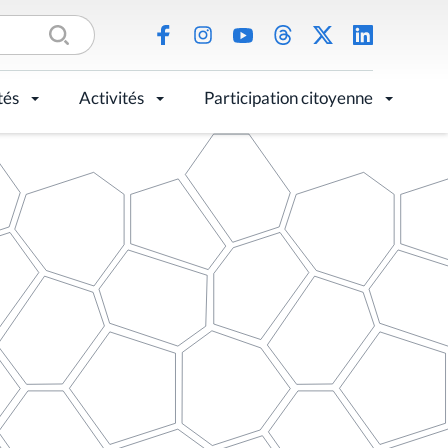
tés
Activités
Participation citoyenne