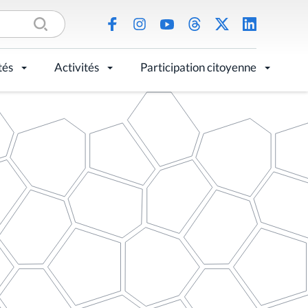
tés
Activités
Participation citoyenne