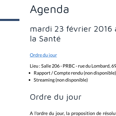
ê
t
Agenda
e
s
i
c
i
mardi 23 février 2016
:
la Santé
Ordre du jour
Lieu : Salle 206 - PRBC - rue du Lombard, 6
Rapport / Compte rendu (non disponible)
Streaming (non disponible)
Ordre du jour
A l'ordre du jour, la proposition de réso