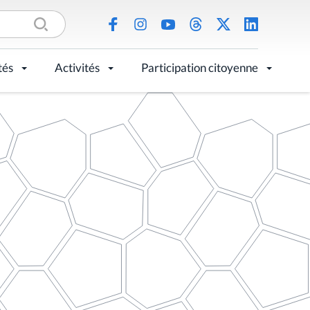
tés
Activités
Participation citoyenne