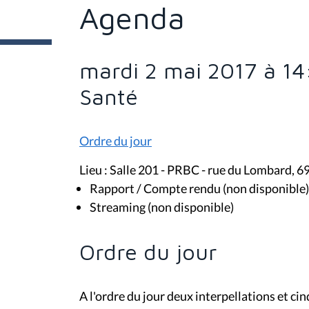
t
Agenda
e
s
i
c
i
mardi 2 mai 2017 à 14
:
Santé
Ordre du jour
Lieu : Salle 201 - PRBC - rue du Lombard, 6
Rapport / Compte rendu (non disponible)
Streaming (non disponible)
Ordre du jour
A l'ordre du jour deux interpellations et ci