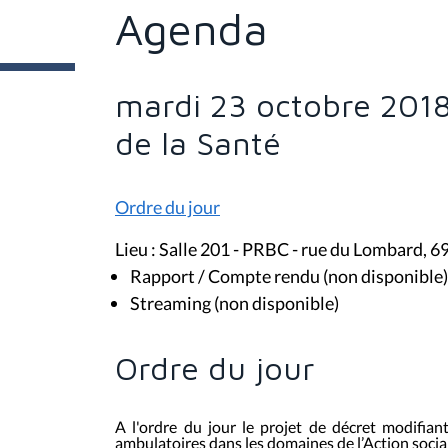
t
Agenda
e
s
i
c
i
mardi 23 octobre 201
:
de la Santé
Ordre du jour
Lieu : Salle 201 - PRBC - rue du Lombard, 6
Rapport / Compte rendu (non disponible)
Streaming (non disponible)
Ordre du jour
A l'ordre du jour le projet de décret modifiant
ambulatoires dans les domaines de l’Action sociale