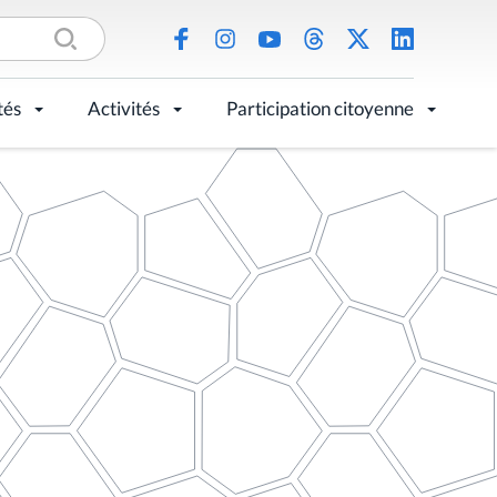
tés
Activités
Participation citoyenne