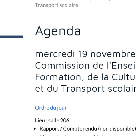
s
Transport scolaire
ê
t
e
s
Agenda
i
c
i
:
mercredi 19 novembre 
Commission de l'Ense
Formation, de la Cultu
et du Transport scolai
Ordre du jour
Lieu : salle 206
Rapport / Compte rendu (non disponible)