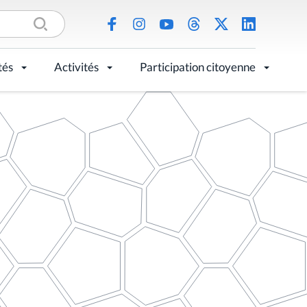
tés
Activités
Participation citoyenne