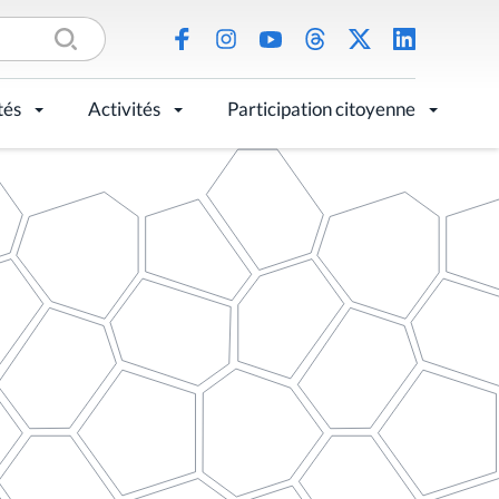
tés
Activités
Participation citoyenne