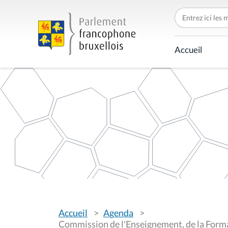
C
h
e
r
c
Accueil
h
e
r
p
a
r
V
Accueil
Agenda
o
u
Commission de l'Enseignement, de la Forma