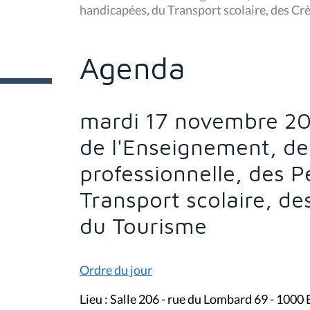
s
handicapées, du Transport scolaire, des Crè
ê
t
e
s
Agenda
i
c
i
:
mardi 17 novembre 20
de l'Enseignement, de
professionnelle, des 
Transport scolaire, de
du Tourisme
Ordre du jour
Lieu : Salle 206 - rue du Lombard 69 - 1000 