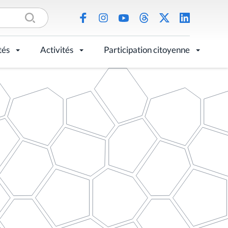
tés
Activités
Participation citoyenne