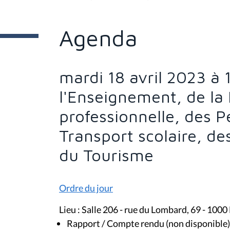
t
e
s
Agenda
i
c
i
:
mardi 18 avril 2023 à
l'Enseignement, de la
professionnelle, des 
Transport scolaire, de
du Tourisme
Ordre du jour
Lieu : Salle 206 - rue du Lombard, 69 - 1000
Rapport / Compte rendu (non disponible)