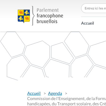
C
h
e
r
c
Accueil
h
e
r
p
a
r
V
Accueil
Agenda
o
u
Commission de l'Enseignement, de la Forma
s
handicapées, du Transport scolaire, des Crè
ê