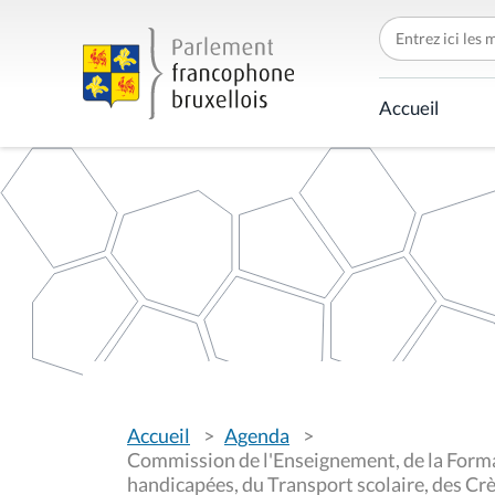
C
h
e
r
c
Accueil
h
e
r
p
a
r
V
Accueil
Agenda
o
u
Commission de l'Enseignement, de la Forma
s
handicapées, du Transport scolaire, des Crè
ê