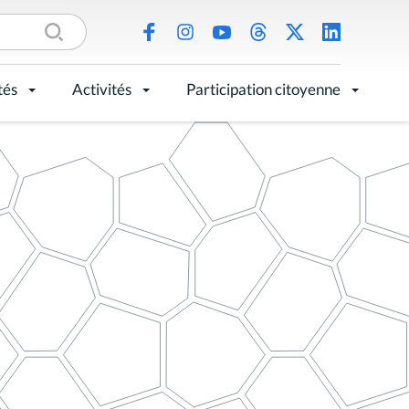
tés
Activités
Participation citoyenne