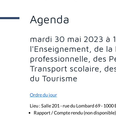
t
e
s
Agenda
i
c
i
:
mardi 30 mai 2023 à 
l'Enseignement, de la
professionnelle, des 
Transport scolaire, de
du Tourisme
Ordre du jour
Lieu : Salle 201 - rue du Lombard 69 - 1000 
Rapport / Compte rendu (non disponible)