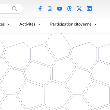
tés
Activités
Participation citoyenne