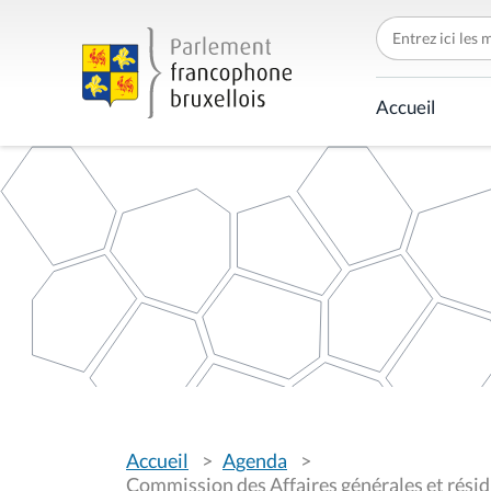
C
h
e
r
c
Accueil
h
e
r
p
a
r
V
Accueil
Agenda
o
u
Commission des Affaires générales et résidu