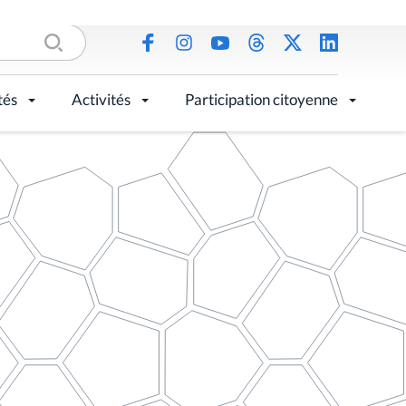
tés
Activités
Participation citoyenne