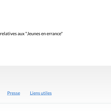
s relatives aux "Jeunes en errance"
Presse
Liens utiles
 légales
Politique de données
Déclaration d'acces