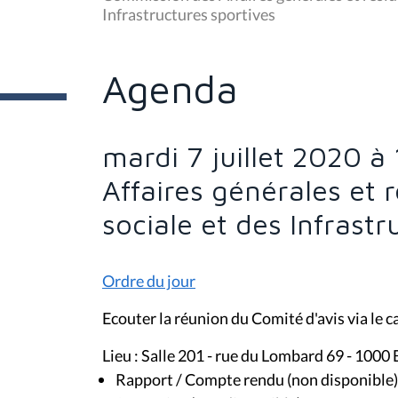
Infrastructures sportives
ê
t
e
s
Agenda
i
c
i
:
mardi 7 juillet 2020 
Affaires générales et 
sociale et des Infrastr
Ordre du jour
Ecouter la réunion du Comité d'avis via le c
Lieu : Salle 201 - rue du Lombard 69 - 1000 
Rapport / Compte rendu (non disponible)
Streaming (non disponible)