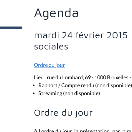
ê
t
Agenda
e
s
i
c
i
mardi 24 février 2015
:
sociales
Ordre du jour
Lieu : rue du Lombard, 69 - 1000 Bruxelles -
Rapport / Compte rendu (non disponible)
Streaming (non disponible)
Ordre du jour
A l'ordre du jour, la présentation, par la 