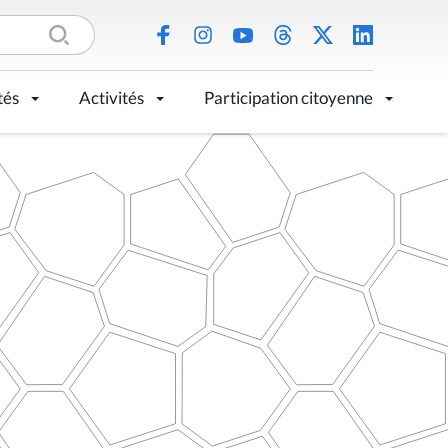
tés
Activités
Participation citoyenne