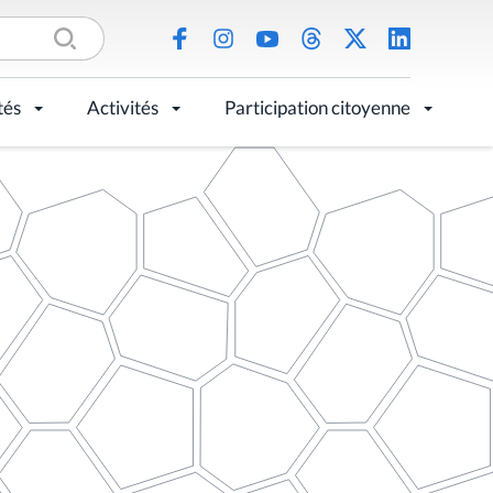
tés
Activités
Participation citoyenne