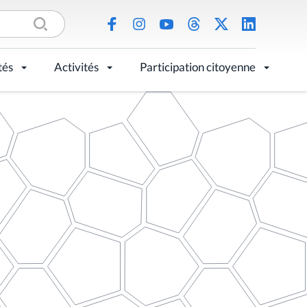
tés
Activités
Participation citoyenne