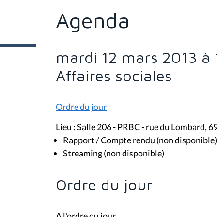
ê
t
Agenda
e
s
i
c
i
mardi 12 mars 2013 à
:
Affaires sociales
Ordre du jour
Lieu : Salle 206 - PRBC - rue du Lombard, 6
Rapport / Compte rendu (non disponible)
Streaming (non disponible)
Ordre du jour
A l'ordre du jour,