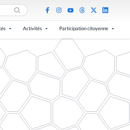
tés
Activités
Participation citoyenne