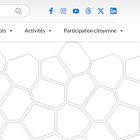
tés
Activités
Participation citoyenne