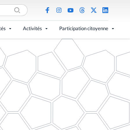
tés
Activités
Participation citoyenne