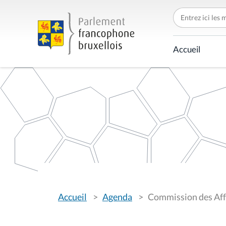
C
h
e
r
c
Accueil
h
e
r
p
a
r
V
Accueil
Agenda
Commission des Affai
o
u
s
ê