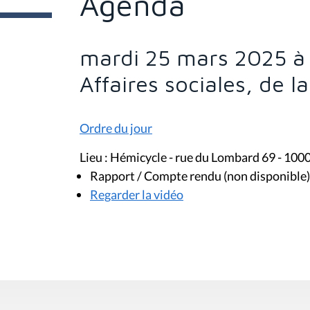
Agenda
e
s
i
c
i
mardi 25 mars 2025 à
:
Affaires sociales, de l
Ordre du jour
Lieu : Hémicycle - rue du Lombard 69 - 100
Rapport / Compte rendu (non disponible)
Regarder la vidéo