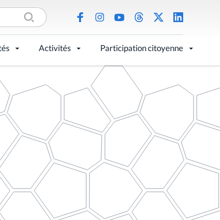
tés
Activités
Participation citoyenne