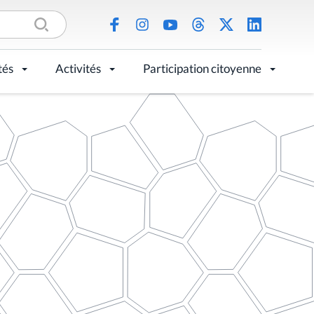
tés
Activités
Participation citoyenne