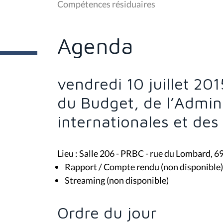
Compétences résiduaires
ê
t
e
s
Agenda
i
c
i
:
vendredi 10 juillet 20
du Budget, de l’Admini
internationales et de
Lieu : Salle 206 - PRBC - rue du Lombard, 6
Rapport / Compte rendu (non disponible)
Streaming (non disponible)
Ordre du jour