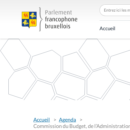
C
h
e
r
c
Accueil
h
e
r
p
a
r
V
Accueil
Agenda
o
u
Commission du Budget, de l’Administration,
s