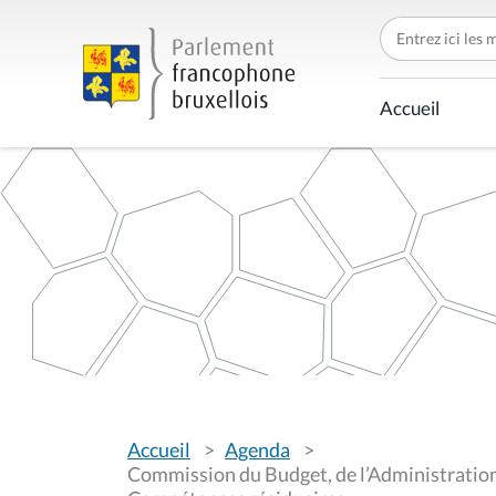
C
h
e
r
c
Accueil
h
e
r
p
a
r
V
Accueil
Agenda
o
u
Commission du Budget, de l’Administration,
s