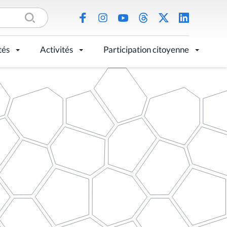
tés
Activités
Participation citoyenne