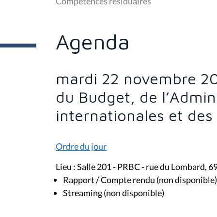
Compétences résiduaires
ê
t
e
s
Agenda
i
c
i
:
mardi 22 novembre 20
du Budget, de l’Admini
internationales et de
Ordre du jour
Lieu : Salle 201 - PRBC - rue du Lombard, 6
Rapport / Compte rendu (non disponible)
Streaming (non disponible)