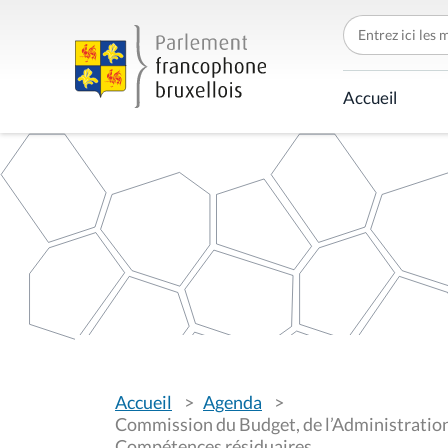
C
h
e
r
c
Accueil
h
e
r
p
a
r
V
Accueil
Agenda
o
u
Commission du Budget, de l’Administration,
s
Compétences résiduaires