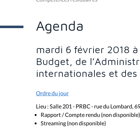
ê
t
e
s
Agenda
i
c
i
:
mardi 6 février 2018 
Budget, de l’Administr
internationales et de
Ordre du jour
Lieu : Salle 201 - PRBC - rue du Lombard, 6
Rapport / Compte rendu (non disponible)
Streaming (non disponible)