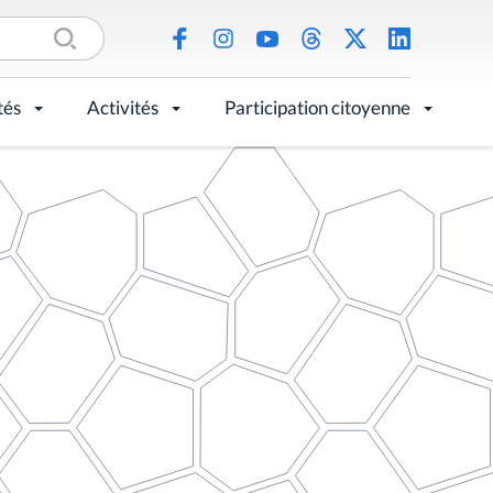
tés
Activités
Participation citoyenne