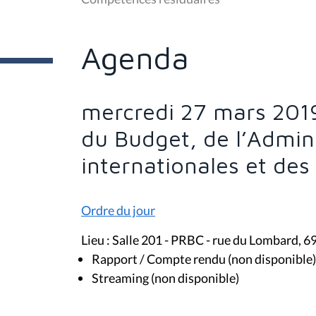
ê
t
e
s
Agenda
i
c
i
:
mercredi 27 mars 201
du Budget, de l’Admini
internationales et de
Ordre du jour
Lieu : Salle 201 - PRBC - rue du Lombard, 6
Rapport / Compte rendu (non disponible)
Streaming (non disponible)