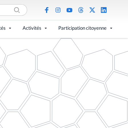
tés
Activités
Participation citoyenne