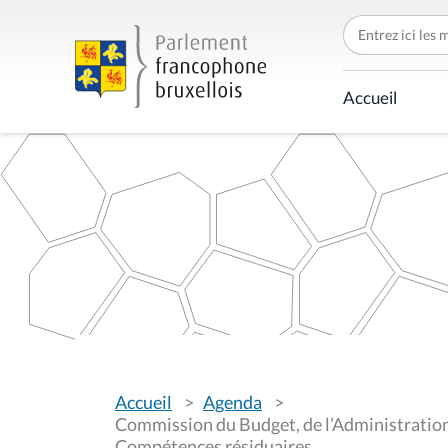
C
h
e
r
c
Accueil
h
e
r
p
a
r
V
Accueil
Agenda
o
u
Commission du Budget, de l’Administration,
s
Compétences résiduaires