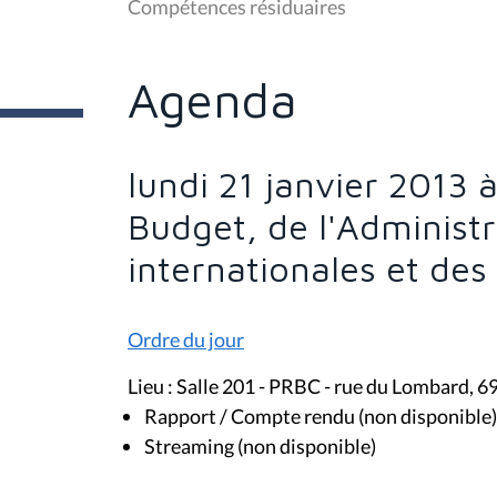
Compétences résiduaires
ê
t
e
s
Agenda
i
c
i
:
lundi 21 janvier 2013
Budget, de l'Administr
internationales et de
Ordre du jour
Lieu : Salle 201 - PRBC - rue du Lombard, 6
Rapport / Compte rendu (non disponible)
Streaming (non disponible)