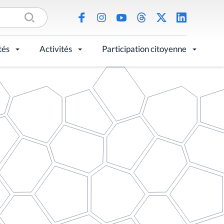
tés
Activités
Participation citoyenne