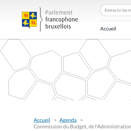
C
h
e
r
c
Accueil
h
e
r
p
a
r
V
Accueil
Agenda
o
u
Commission du Budget, de l'Administration,
s